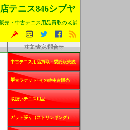
店
テニス846シブヤ
販売・
中古テニス用品買取の老舗
注文/査定/問合せ
中古テニス用品買取・委託販売説
明
中古ラケット+その他中古販売
取扱いテニス用品
ガット張り（ストリンギング）