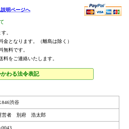
流れ説明ページへ
して
ます。
料金となります。（離島は除く）
料無料です。
送料をご連絡いたします。
かかわる法令表記
846渋谷
運営者 別府 浩太郎
-0043