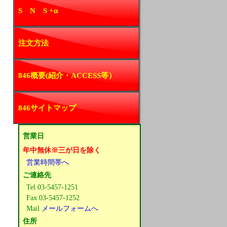
S N S +α
注文方法
846概要(紹介・ACCESS等）
846サイトマップ
営業日
年中無休※三が日を除く
営業時間帯へ
ご連絡先
Tel 03-5457-1251
Fax 03-5457-1252
Mail
メールフォームへ
住所