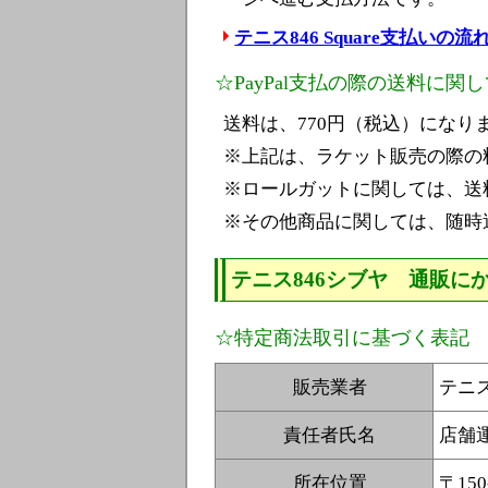
テニス846 Square支払いの
☆PayPal支払の際の送料に関
送料は、770円（税込）になり
※上記は、ラケット販売の際の
※ロールガットに関しては、送
※その他商品に関しては、随時
テニス846シブヤ 通販に
☆特定商法取引に基づく表記
販売業者
テニス
責任者氏名
店舗
所在位置
〒150