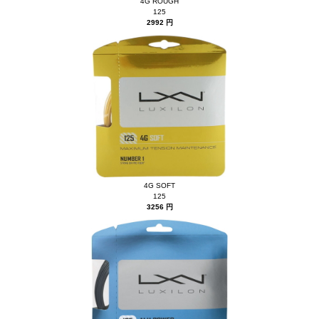
4G ROUGH
125
2992 円
4G SOFT
125
3256 円