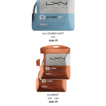
ALU POWER SOFT
125
3256 円
ELEMENT
125、130
2992 円